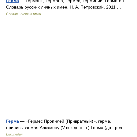
Герма
— Герман1, Германа, Гермес, Герминий, Гермоген
Словарь русских личных имен. Н. А. Петровский. 2011 …
Словарь личных имен
Герма
— «Гермес Пропилей (Привратный)», герма,
приписываемая Алкамену (V век до н. э.) Герма (др. греч …
Википедия