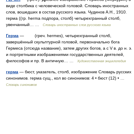
виде столбика с человеческой головой. Словарь иностранных
слов, вошедших в состав русского языка. Чудинов А.Н., 1910.
герма ((гр. herma подпора, столб) четырехгранный столб,
увенчанный… …
Словарь иностранных слов русского языка
Герма
— (греч. hermes), четырехгранный столб,
завершённый скульптурной головой, первоначально бога
Гермеса (отсюда название), затем других богов, а с V в. до н. э.
и портретными изображениями государственных деятелей,
философов и пр. В античную… …
Художественная энциклопедия
герма
— бюст, указатель, столб, изображение Словарь русских
синонимов. герма сущ., кол во синонимов: 4 • бюст (12) • …
Словарь синонимов