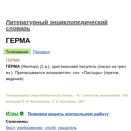
Литературный энциклопедический
словарь
ГЕРМА
Толкование
Перевод
ГЕРМА
ГЕ́РМА
(Hermas) (2 в.), христианский писатель (писал на греч.
яз.). Приписывается апокалиптич. соч. «Пастырь» (притчи,
видения).
Литературный энциклопедический словарь. - М.: Советская энциклопедия
.
Под
редакцией В. М. Кожевникова, П. А. Николаева
.
1987
.
Игры ⚽
Поможем решить контрольную работу
Синонимы
:
бюст
,
изображение
,
столб
,
указатель