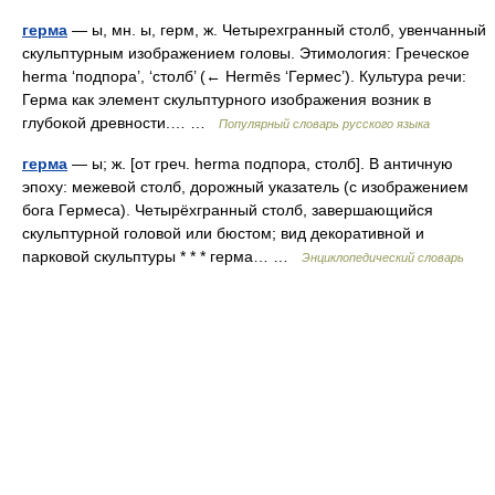
герма
— ы, мн. ы, герм, ж. Четырехгранный столб, увенчанный
скульптурным изображением головы. Этимология: Греческое
herma ‘подпора’, ‘столб’ (← Hermēs ‘Гермес’). Культура речи:
Герма как элемент скульптурного изображения возник в
глубокой древности.… …
Популярный словарь русского языка
герма
— ы; ж. [от греч. herma подпора, столб]. В античную
эпоху: межевой столб, дорожный указатель (с изображением
бога Гермеса). Четырёхгранный столб, завершающийся
скульптурной головой или бюстом; вид декоративной и
парковой скульптуры * * * герма… …
Энциклопедический словарь