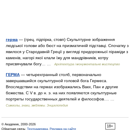
герма
— (грец. підпірка, стовп) Скульптурне зображення
людської голови або бюст на призматичній підставці. Спочатку з
явилося у Стародавній Греції у вигляді придорожньої піраміди з
каменів, нагорі якої клали їжу для мандрівників, котру
присвячували богу… …
Архітектура і монументальне мистецтво
ГЕРМА
— четырехгранный столб, первоначально
завершавшийся скульптурной головой бога Гермеса.
Впоследствии на гермах изображались Вакх, Пан и другие
божества. С V в. до н. э. на них появляются скульптурные
портреты государственных деятелей и философов.… …
Символы, знаки, эмблемы. Энциклопедия
© Академик, 2000-2026
18+
Обратная связь:
Техподдержка
,
Реклама на сайте